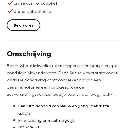
cruise control adaptief
dodehoek detectie
Bekijk alles
Omschrijving
Betrouwbaar in kwaliteit, een topper in rijprestaties en qua
conditie in blakende vorm. Deze Suzuki Vitara staat voor u
klaar! De aandrijving komt voor rekening van een
benzinemotor en een handgeschakelde
zesversnellingsbak. Een beetje luxe is nooit weg, toch?
Vandaar de stoelverwarming! Bij de rijke uitrusting horen
Een ruim aanbod van nieuw en (jong) gebruikte
ook 17 inch lichtmetalen velgen, LED koplampen, extra
auto’s
getint glas, in delen neerklapbare achterbank, LED-
Financiering en inruil mogelijk
achterlichten en snelheidsafhankelijke stuurbekrachtiging.
BOVAG-lid