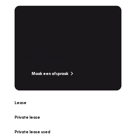
Plan een
Werkplaatsafspraak
Is uw auto toe aan Onderhoud,
Bandenwissel of een Vakantiecheck? Plan
online een afspraak!
Maak een afspraak
Lease
Private lease
Private lease used