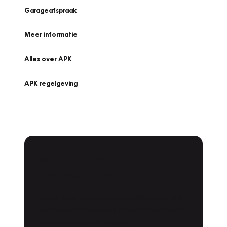
Garageafspraak
Meer informatie
Alles over APK
APK regelgeving
APK Keuring bij
Vakgarage!
Is het weer tijd voor de jaarlijkse APK? Ga
snel naar Vakgarage bij u in de buurt, en ga
zonder zorgen de weg op!