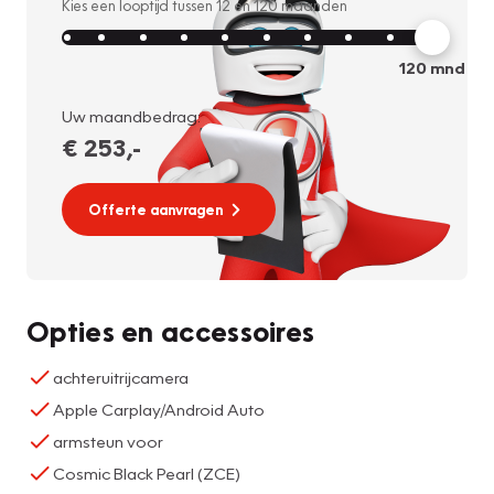
Kies een looptijd tussen
12
en
120
maanden
120
mnd
Uw maandbedrag:
€ 253
,-
Offerte aanvragen
Opties en accessoires
achteruitrijcamera
Apple Carplay/Android Auto
armsteun voor
Cosmic Black Pearl (ZCE)