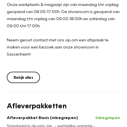
gespecialiseerd in de verkoop, onderhoud en reparatie van
Onze werkplaats & magazijn zijn van maandag t/m vrijdag
nieuwe- en gebruikte auto's. Al méér dan 40 jaar een
geopend van 08:00-17:00h. De showroom is geopend van
begrip voor de regio Duin-en Bollenstreek. Wij zijn
maandag t/m vrijdag van 09:00-18:00h en zaterdag van
aangesloten als Vakgarage (E-mobility) en als officieel
09:00 t/m 17:00h.
Suzuki dealer, wat ons in staat stelt om gespecialiseerde
diensten en onderdelen voor deze merken aan te bieden.
Neem gerust contact met ons op om een afspraak te
Wij kunnen u een breed scala aan diensten, waaronder het
maken voor een bezoek aan onze showroom in
kopen van voertuigen, het bieden van
Sassenheim!
financieringsmogelijkheden, het uitvoeren van
onderhoudsbeurten en schadeherstel aanbieden. Onze
vakkundige monteurs zorgen ervoor dat uw auto in
Bekijk alles
topconditie blijft en bieden persoonlijke aandacht en de
beste service!
De zekerheden van Auto Bakker:
Afleverpakketten
Afleverpakket Basis (inbegrepen)
Inbegrepen
Standaard in de prijs zijn ; - wettelijke garantie -