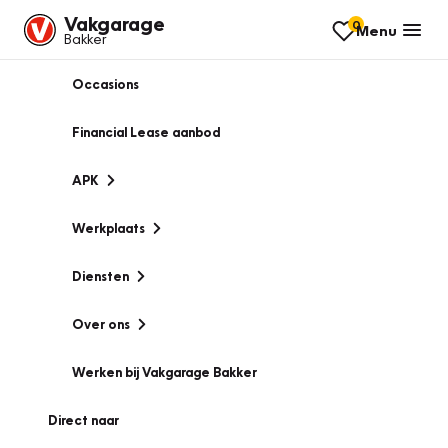
Vakgarage
0
Menu
Bakker
Occasions
Financial Lease aanbod
APK
Werkplaats
Diensten
Over ons
Werken bij Vakgarage Bakker
Direct naar