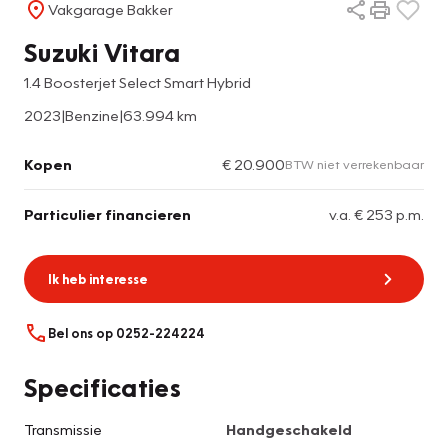
Vakgarage Bakker
Suzuki Vitara
1.4 Boosterjet Select Smart Hybrid
2023
|
Benzine
|
63.994 km
Kopen
€ 20.900
BTW niet verrekenbaar
Particulier financieren
v.a. € 253 p.m.
Ik heb interesse
Bel ons op 0252-224224
Specificaties
Transmissie
Handgeschakeld