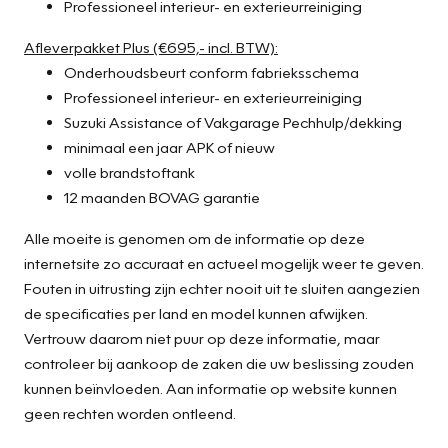
Professioneel interieur- en exterieurreiniging
Pragmatisch en veilig als deze auto is, beschikt hij over
diverse veiligheidssystemen. In het instrumentarium ziet u
Afleverpakket Plus (€695,- incl. BTW):
tijdens de rit ook de belangrijkste verkeersborden
Onderhoudsbeurt conform fabrieksschema
aangegeven, die de auto automatisch voor u leest.
Professioneel interieur- en exterieurreiniging
Onbedoeld buiten de rijstrook raken wordt voorkomen
Suzuki Assistance of Vakgarage Pechhulp/dekking
door het Lane-keeping systeem. Op een kop-
minimaal een jaar APK of nieuw
staartbotsing zit niemand te wachten. Daarom is de
volle brandstoftank
forward collision warning onderweg constant alert en
12 maanden BOVAG garantie
berekent via een sensor de veilige afstand tot voorliggers.
De veiligheid van deze auto wordt verder verhoogd door
Alle moeite is genomen om de informatie op deze
dodehoekdetectie, hill hold functie, brake assist,
internetsite zo accuraat en actueel mogelijk weer te geven.
vermoeidheidsherkenning en
Fouten in uitrusting zijn echter nooit uit te sluiten aangezien
bandenspanningcontrolesysteem.
de specificaties per land en model kunnen afwijken.
Vertrouw daarom niet puur op deze informatie, maar
Lijkt deze Suzuki u wat? Neem dan nu contact op voor een
controleer bij aankoop de zaken die uw beslissing zouden
afspraak of een proefrit!
kunnen beïnvloeden. Aan informatie op website kunnen
geen rechten worden ontleend.
Auto Bakker is een autobedrijf in Sassenheim,