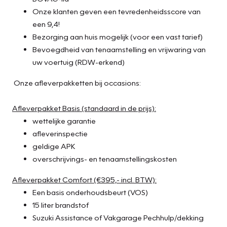
Onze klanten geven een tevredenheidsscore van
Nekkramp en verdraaide schouders zijn verleden tijd. Door
een 9,4!
de achteruitrijcamera is iedere meter achter de auto
Bezorging aan huis mogelijk (voor een vast tarief)
glashelder in beeld. Met adaptive cruise control houdt de
Bevoegdheid van tenaamstelling en vrijwaring van
auto zelfstandig afstand tot uw voorligger. Een
uw voertuig (RDW-erkend)
veiligheidsverhogende optie waarmee u comfortabel
onderweg bent. Als u regelmatig met een aanhanger of
Onze afleverpakketten bij occasions:
een fietsendrager op pad bent, is de afneembare trekhaak
een praktische extra. Omdat u nu eenmaal niet overal ogen
Afleverpakket Basis (standaard in de prijs):
heeft, is deze Suzuki Vitara voorzien van een
wettelijke garantie
achteropkomend verkeer waarschuwing die registreert
afleverinspectie
wanneer de afstand tot uw achterligger te krap is. De auto
geldige APK
is ook uitgevoerd met electronic climate control. Met DAB
overschrijvings- en tenaamstellingskosten
ontvangst, regensensor, lederen stuur, centrale
Afleverpakket Comfort (€395,- incl. BTW):
deurvergrendeling met afstandsbediening, bagage
Een basis onderhoudsbeurt (VOS)
afdekhoes en boordcomputer is deze Suzuki helemaal
15 liter brandstof
compleet.
Suzuki Assistance of Vakgarage Pechhulp/dekking