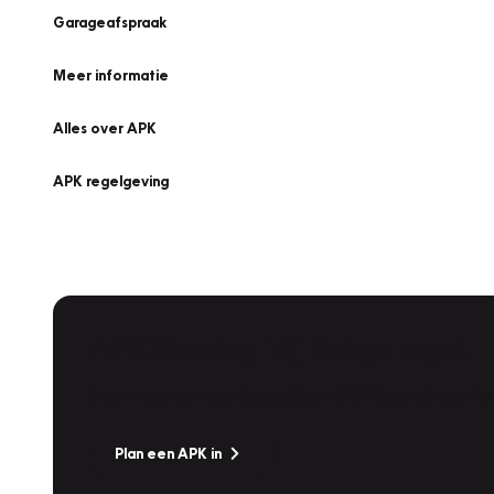
Garageafspraak
Meer informatie
Alles over APK
APK regelgeving
APK Keuring bij Vakgarage!
Is het weer tijd voor de jaarlijkse APK? Ga snel naar V
Plan een APK in