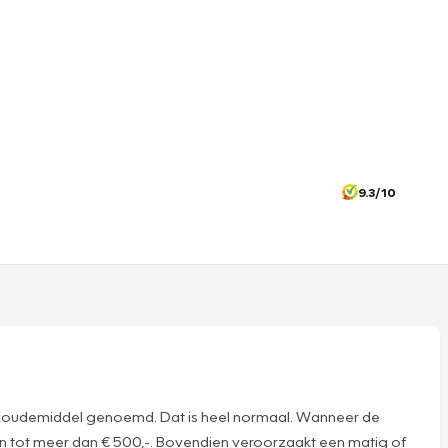
9.3/10
 wel koudemiddel genoemd. Dat is heel normaal. Wanneer de
pen tot meer dan € 500,-. Bovendien veroorzaakt een matig of