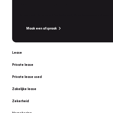
Werkplaatsafspraak
Is uw auto toe aan Onderhoud, Bandenwissel of een Va
Maak een afspraak
Lease
Private lease
Private lease used
Zakelijke lease
Zekerheid