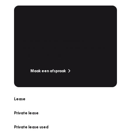
Plan een
Werkplaatsafspraak
Is uw auto toe aan Onderhoud,
Bandenwissel of een Vakantiecheck? Plan
online een afspraak!
Maak een afspraak
Lease
Private lease
Private lease used