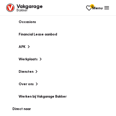
Vakgarage
0
Menu
Bakker
Occasions
Financial Lease aanbod
APK
Werkplaats
Diensten
Over ons
Werken bij Vakgarage Bakker
Direct naar