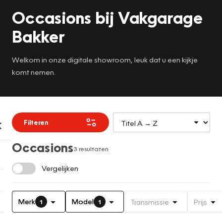
Occasions bij Vakgarage
Bakker
Welkom in onze digitale showroom, leuk dat u een kijkje
komt nemen.
Filteren
Occasions
3 resultaten
Vergelijken
Merk
Model
Transmissie
Prijs
1
1