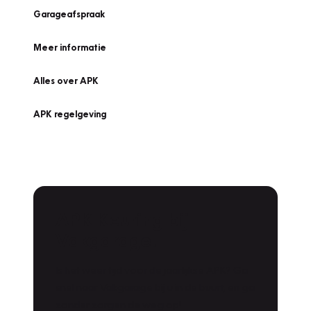
Garageafspraak
Meer informatie
Alles over APK
APK regelgeving
APK Keuring bij
Vakgarage!
Is het weer tijd voor de jaarlijkse APK? Ga
snel naar Vakgarage bij u in de buurt, en ga
zonder zorgen de weg op!