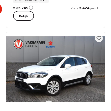
€ 35.749
€ 424
of v.a.
/mnd
Bekijk