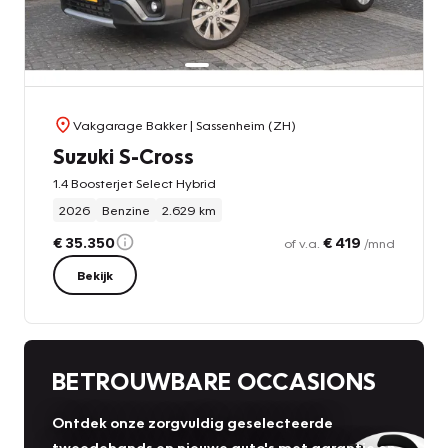
Vakgarage Bakker
| Sassenheim (ZH)
Suzuki S-Cross
1.4 Boosterjet Select Hybrid
2026
Benzine
2.629 km
€ 35.350
€ 419
of v.a.
/mnd
Bekijk
BETROUWBARE OCCASIONS
Ontdek onze zorgvuldig geselecteerde
tweedehands en nieuwe auto's met garantie en