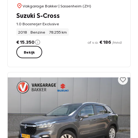
Vakgarage Bakker
| Sassenheim (ZH)
Suzuki S-Cross
1.0 Boosterjet Exclusive
2018
Benzine
78.255 km
€ 15.350
€ 186
of v.a.
/mnd
Bekijk