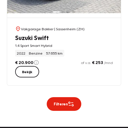
Vakgarage Bakker
| Sassenheim (ZH)
Suzuki Swift
1.4 Sport Smart Hybrid
2022
Benzine
57.655 km
€ 20.900
€ 253
of v.a.
/mnd
Bekijk
Filteren