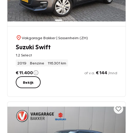
Vakgarage Bakker
| Sassenheim (ZH)
Suzuki Swift
1.2 Select
2019
Benzine
116.301 km
€ 11.400
€ 144
of v.a.
/mnd
Bekijk