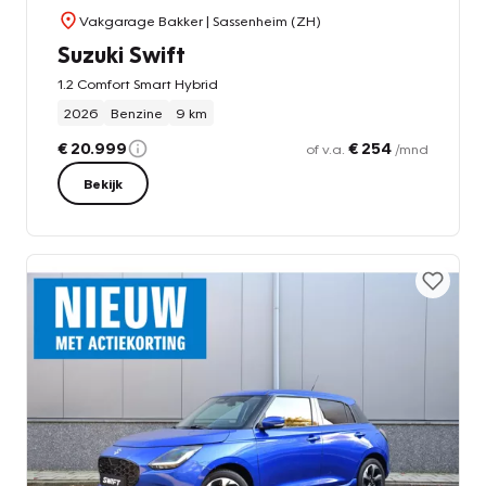
Vakgarage Bakker
| Sassenheim (ZH)
Suzuki Swift
1.2 Comfort Smart Hybrid
2026
Benzine
9 km
€ 20.999
€ 254
of v.a.
/mnd
Bekijk