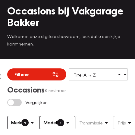
Occasions bij Vakgarage
Bakker
Welkom in onze digitale showroom, leuk dat u een kijkje
komt nemen.
Filteren
Occasions
9 resultaten
Vergelijken
Merk
Model
Transmissie
Prijs
1
1