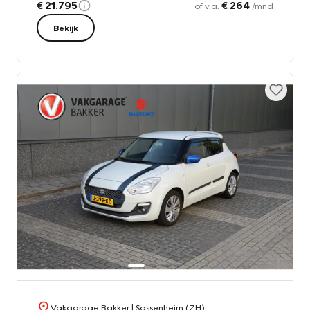
€ 21.795
€ 264
of v.a.
/mnd
Bekijk
Vakgarage Bakker
| Sassenheim (ZH)