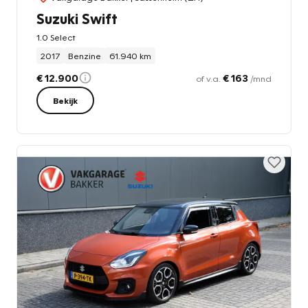
Suzuki Swift
1.0 Select
2017
Benzine
61.940 km
€ 12.900
€ 163
of v.a.
/mnd
Bekijk