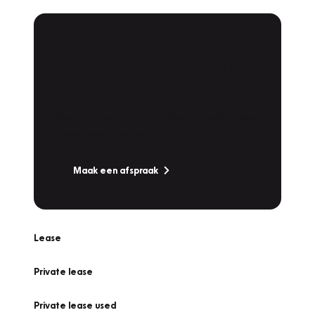
Plan een
Werkplaatsafspraak
Is uw auto toe aan Onderhoud,
Bandenwissel of een Vakantiecheck? Plan
online een afspraak!
Maak een afspraak
Lease
Private lease
Private lease used