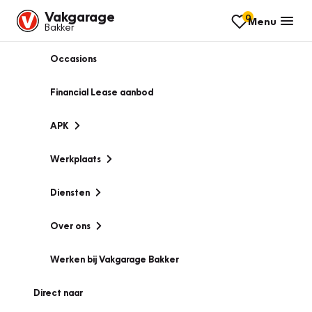
Vakgarage
0
Menu
Bakker
Occasions
Financial Lease aanbod
APK
Werkplaats
Diensten
Over ons
Werken bij Vakgarage Bakker
Direct naar