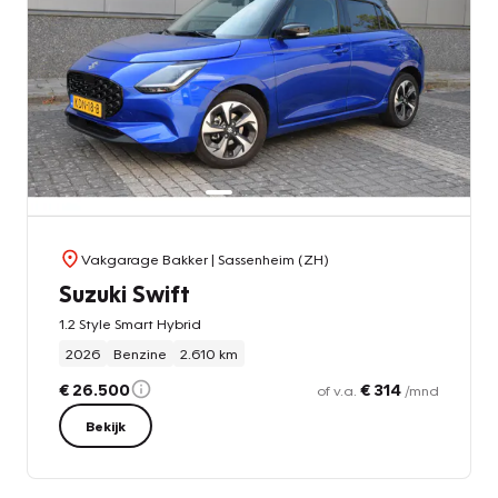
Vakgarage Bakker
| Sassenheim (ZH)
Suzuki Swift
1.2 Style Smart Hybrid
2026
Benzine
2.610 km
€ 26.500
€ 314
of v.a.
/mnd
Bekijk