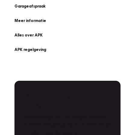
Garageafspraak
Meer informatie
Alles over APK
APK regelgeving
APK Keuring bij
Vakgarage!
Is het weer tijd voor de jaarlijkse APK? Ga
snel naar Vakgarage bij u in de buurt, en ga
zonder zorgen de weg op!