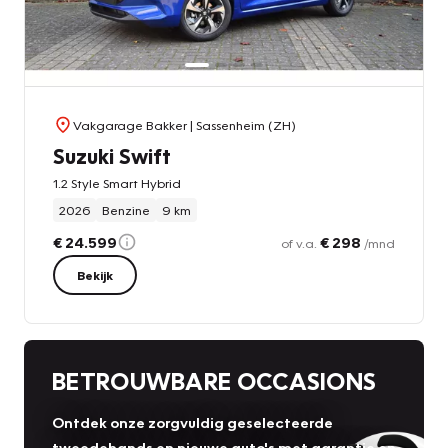
Vakgarage Bakker
| Sassenheim (ZH)
Suzuki Swift
1.2 Style Smart Hybrid
2026
Benzine
9 km
€ 24.599
€ 298
of v.a.
/mnd
Bekijk
BETROUWBARE OCCASIONS
Ontdek onze zorgvuldig geselecteerde
tweedehands en nieuwe auto's met garantie en