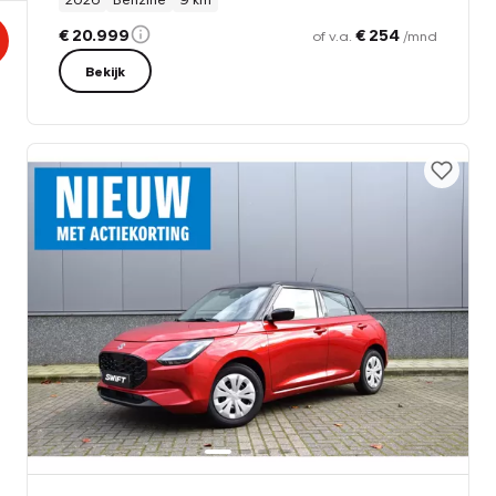
€ 20.999
€ 254
of v.a.
/mnd
Bekijk