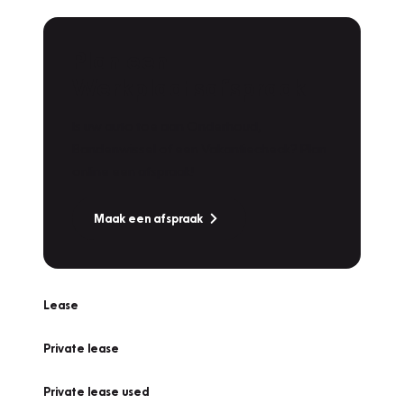
Plan een
Werkplaatsafspraak
Is uw auto toe aan Onderhoud,
Bandenwissel of een Vakantiecheck? Plan
online een afspraak!
Maak een afspraak
Lease
Private lease
Private lease used