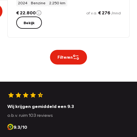
2024
Benzine
2.250 km
€ 22.800
€ 276
of v.a.
/mnd
Bekijk
Filteren
Wij krijgen gemiddeld een 9.3
o.b.v. ruim 103 reviews
9.3/10