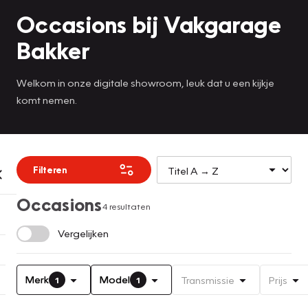
Occasions bij Vakgarage
Bakker
Welkom in onze digitale showroom, leuk dat u een kijkje
komt nemen.
Filteren
Occasions
4 resultaten
Vergelijken
Merk
Model
Transmissie
Prijs
1
1