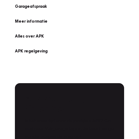
Garageafspraak
Meer informatie
Alles over APK
APK regelgeving
APK Keuring bij
Vakgarage!
Is het weer tijd voor de jaarlijkse APK? Ga
snel naar Vakgarage bij u in de buurt, en ga
zonder zorgen de weg op!