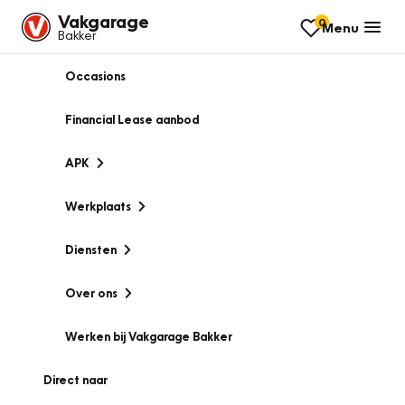
Vakgarage
0
Menu
Bakker
Occasions
Financial Lease aanbod
APK
Werkplaats
Diensten
Over ons
Werken bij Vakgarage Bakker
Direct naar