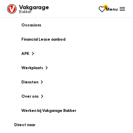
Vakgarage
0
Menu
Bakker
Occasions
Financial Lease aanbod
APK
Werkplaats
Diensten
Over ons
Werken bij Vakgarage Bakker
Direct naar