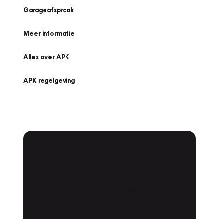
Garageafspraak
Meer informatie
Alles over APK
APK regelgeving
APK Keuring bij
Vakgarage!
Is het weer tijd voor de jaarlijkse APK? Ga
snel naar Vakgarage bij u in de buurt, en ga
zonder zorgen de weg op!