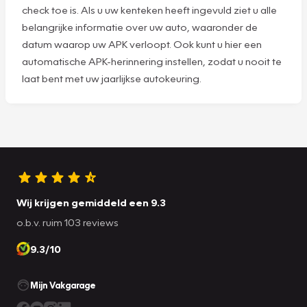
check toe is. Als u uw kenteken heeft ingevuld ziet u alle
belangrijke informatie over uw auto, waaronder de
datum waarop uw APK verloopt. Ook kunt u hier een
automatische APK-herinnering instellen, zodat u nooit te
laat bent met uw jaarlijkse autokeuring.
Wij krijgen gemiddeld een 9.3
o.b.v. ruim 103 reviews
9.3/10
Mijn Vakgarage