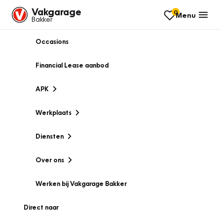
Vakgarage
0
Menu
Bakker
Occasions
Financial Lease aanbod
APK
Werkplaats
Diensten
Over ons
Werken bij Vakgarage Bakker
Direct naar