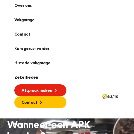
Over ons
Vakgarage
Contact
Kom gerust verder
Historie vakgarage
Zekerheden
Afspraak maken
9.3/10
Contact
Wanneer een APK
APK