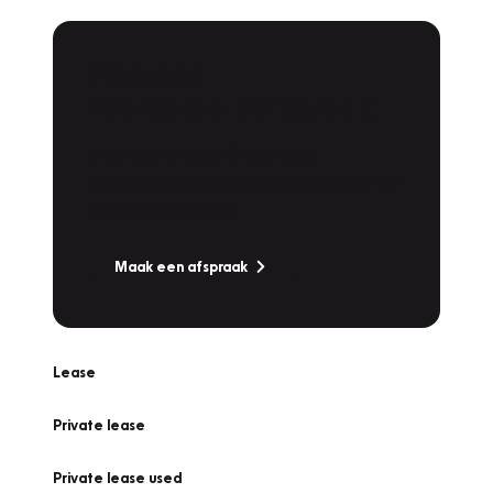
Plan een
Werkplaatsafspraak
Is uw auto toe aan Onderhoud,
Bandenwissel of een Vakantiecheck? Plan
online een afspraak!
Maak een afspraak
Lease
Private lease
Private lease used