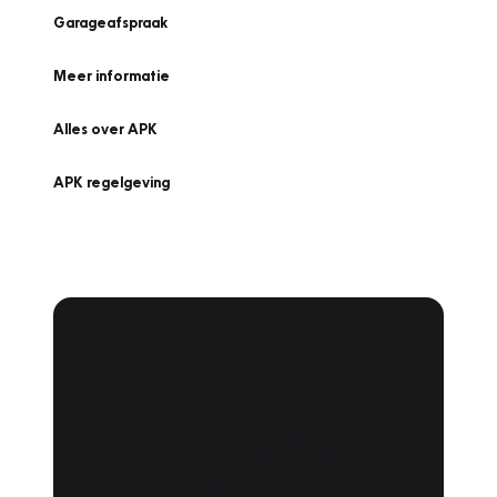
Garageafspraak
Meer informatie
Alles over APK
APK regelgeving
APK Keuring bij
Vakgarage!
Is het weer tijd voor de jaarlijkse APK? Ga
snel naar Vakgarage bij u in de buurt, en ga
zonder zorgen de weg op!