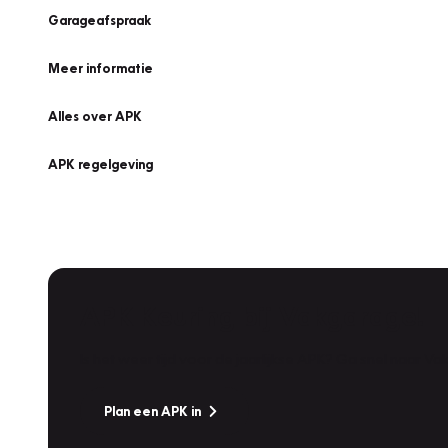
Garageafspraak
Meer informatie
Alles over APK
APK regelgeving
APK Keuring bij Vakgarage!
Is het weer tijd voor de jaarlijkse APK? Ga snel naar V
Plan een APK in