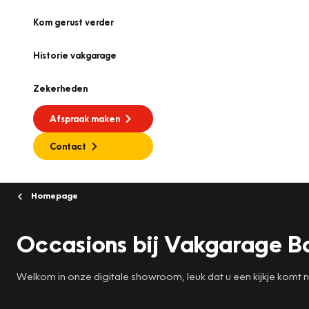
Kom gerust verder
Historie vakgarage
Zekerheden
Afspraak maken
Contact
Homepage
Occasions bij Vakgarage B
Welkom in onze digitale showroom, leuk dat u een kijkje komt