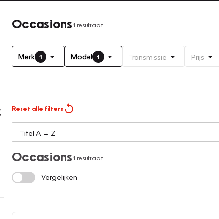
Occasions
1 resultaat
Merk
Model
Transmissie
Prijs
1
1
Reset alle filters
Occasions
1 resultaat
Vergelijken