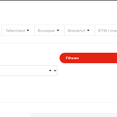
Tellerstand
Bouwjaar
Brandstof
BTW / ma
Filteren