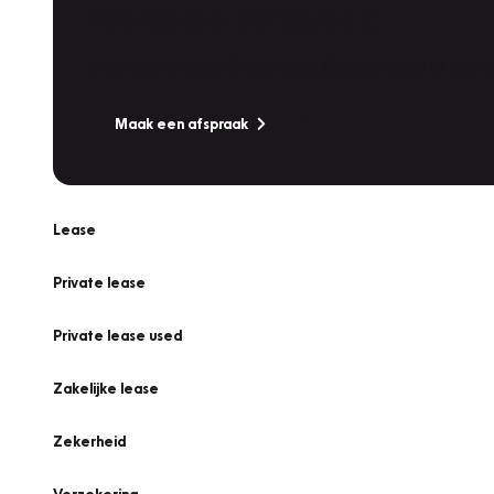
Werkplaatsafspraak
Is uw auto toe aan Onderhoud, Bandenwissel of een Va
Maak een afspraak
Lease
Private lease
Private lease used
Zakelijke lease
Zekerheid